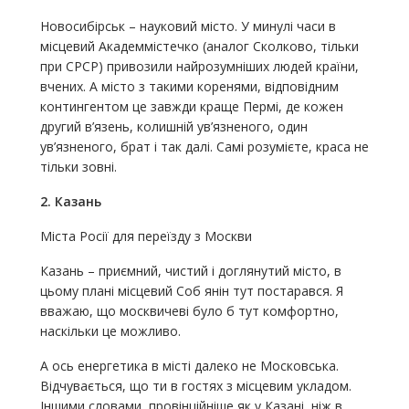
Новосибірськ – науковий місто. У минулі часи в
місцевий Академмістечко (аналог Сколково, тільки
при СРСР) привозили найрозумніших людей країни,
вчених. А місто з такими коренями, відповідним
контингентом це завжди краще Пермі, де кожен
другий в’язень, колишній ув’язненого, один
ув’язненого, брат і так далі. Самі розумієте, краса не
тільки зовні.
2. Казань
Міста Росії для переїзду з Москви
Казань – приємний, чистий і доглянутий місто, в
цьому плані місцевий Соб янін тут постарався. Я
вважаю, що москвичеві було б тут комфортно,
наскільки це можливо.
А ось енергетика в місті далеко не Московська.
Відчувається, що ти в гостях з місцевим укладом.
Іншими словами, провінційніше як у Казані, ніж в