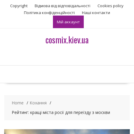
S
Copyright
Відмова від відповідальності
Сookies policy
k
Політика конфіденційності
Наші контакти
i
Мій аккаунт
p
t
o
cosmix.kiev.ua
c
o
n
t
e
n
t
Home
Кохання
Рейтинг: кращі міста росії для переїзду з москви