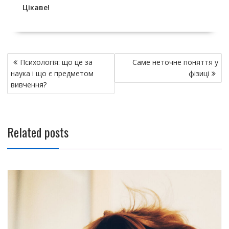
Цікаве!
Н
Психологія: що це за
Саме неточне поняття у
а
наука і що є предметом
фізиці
в
вивчення?
и
г
а
Related posts
ц
и
я
п
о
з
а