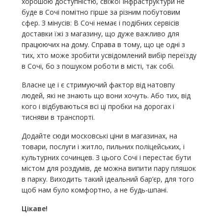
хорошою доступністю, свіжої інфраструктури не
буде в Сочі помітно гірше за різним побутовим
сфер. З мінусів: В Сочі немає і подібних сервісів
доставки їжі з магазину, що дуже важливо для
працюючих на дому. Справа в тому, що це одні з
тих, хто може зробити усвідомлений вибір переїзду
в Сочі, бо з пошуком роботи в місті, так собі.
Власне це і є стримуючий фактор від натовпу
людей, які не знають що вони хочуть. Або тих, від
кого і відбуваються всі ці пробки на дорогах і
тисняви в транспорті.
Додайте сюди московські ціни в магазинах, на
товари, послуги і житло, пильних поліцейських, і
культурних сочинцев. З цього Сочі і перестає бути
містом для роздумів, де можна випити пару пляшок
в парку. Виходить такий ідеальний бар’єр, для того
щоб нам було комфортно, а не будь-шпані.
Цікаве!