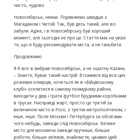
чисто, чудово.
Новосибірськ, немає. Порівняємо швидше з
Магаданом і Читой. Так, був десь такий, але всі
забули. Адже, і в Новосибірську був хороший
момент, але сьогодні не про це. Стаття має на увазі
те, що я буду рекомендувати міста, а не ганьбити.
Продовжимо
Я б все ж вибрав Новосибірськ, а не ошатну Казань.
– Знаєте, буває такий настрій: Втомився від всіх цих
рожевих комірців, хочеться як в «Бійцівському
клубі» оселитися в самому похмурому районі,
виходити у двір і грати футбол брудними коробками
в трусах. Насправді жарт, просто це третій за
величиною місто в Росії, з третім метрополітеном, і
інше, інше. Після Москви і Петербурга за обсягами
чого-небудь, завжди слід Новосибірськ. Велике
місто для москвича завжди зручніше, більше
роботи, більше зв’язків, знайомств, цікавих ідей.