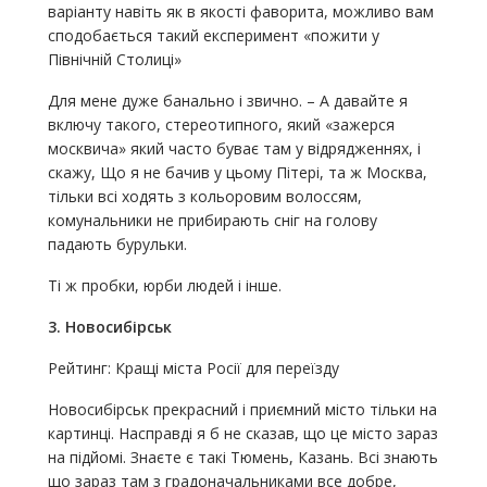
варіанту навіть як в якості фаворита, можливо вам
сподобається такий експеримент «пожити у
Північній Столиці»
Для мене дуже банально і звично. – А давайте я
включу такого, стереотипного, який «зажерся
москвича» який часто буває там у відрядженнях, і
скажу, Що я не бачив у цьому Пітері, та ж Москва,
тільки всі ходять з кольоровим волоссям,
комунальники не прибирають сніг на голову
падають бурульки.
Ті ж пробки, юрби людей і інше.
3. Новосибірськ
Рейтинг: Кращі міста Росії для переїзду
Новосибірськ прекрасний і приємний місто тільки на
картинці. Насправді я б не сказав, що це місто зараз
на підйомі. Знаєте є такі Тюмень, Казань. Всі знають
що зараз там з градоначальниками все добре,