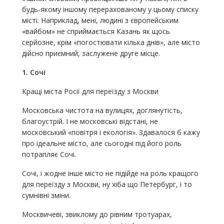
будь-якому іншому перерахованому у цьому списку
місті. Наприклад, мені, людині з європейським
«вайбом» не сприймається Казань як щось
серйозне, крім «погостювати кілька днів», але місто
дійсно приємний, заслужене друге місце.
1. Сочі
Кращі міста Росії для переїзду з Москви
Московська чистота на вулицях, доглянутість,
благоустрій. І не московські відстані, не
московський «повітря і екологія». Здавалося б кажу
про ідеальне місто, але сьогодні під його роль
потрапляє Сочі.
Сочі, і жодне інше місто не підійде на роль кращого
для переїзду з Москви, ну хіба що Петербург, і то
сумнівні зміни.
Москвичеві, звиклому до рівним тротуарах,